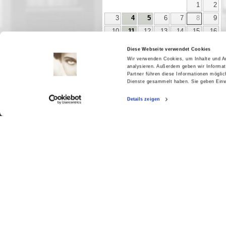
1
2
3
4
5
6
7
8
9
10
11
12
13
14
15
16
17
18
19
20
21
22
23
Diese Webseite verwendet Cookies
24
25
26
27
28
29
30
Wir verwenden Cookies, um Inhalte und An
analysieren. Außerdem geben wir Informat
31
Partner führen diese Informationen mögli
Dienste gesammelt haben. Sie geben Einwi
Details zeigen
Aktuell
Digitales
Ausstellungen
Kino
Kino2online
Sammlungen
Forschung