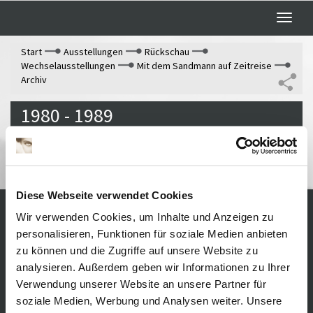
Toggle
naviga
Start
Ausstellungen
Rückschau
Wechselausstellungen
Mit dem Sandmann auf Zeitreise
Archiv
1980 - 1989
Infos. folgen
Diese Webseite verwendet Cookies
Wir verwenden Cookies, um Inhalte und Anzeigen zu
Kontakt / Anfahrt
Impressum
personalisieren, Funktionen für soziale Medien anbieten
Öffnungszeiten /
Sitemap
zu können und die Zugriffe auf unsere Website zu
Datenschutz
Preise
analysieren. Außerdem geben wir Informationen zu Ihrer
Führungen /
Cookie-
Verwendung unserer Website an unsere Partner für
Vermittlung
Einstellungen
soziale Medien, Werbung und Analysen weiter. Unsere
Über uns