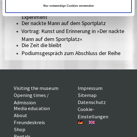
Goya
Nur notwendige Cookies verwenden
Vortrag: »Goya« zwischen Widersprüchen und
Experiment
Der nackte Mann auf dem Sportplatz
Vortrag: Kunst und Erinnerung in »Der nackte
Mann auf dem Sportplatz«
Die Zeit die bleibt
Podiumsgespräch zum Abschluss der Reihe
Visiting the museum
Impressum
Opening times /
Sitemap
Datenschutz
Admission
Media education
Cookie-
About
Einstellungen
Freundeskreis
Shop
Rentals