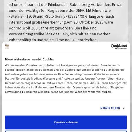
ist untrennbar mit der Filmkunst in Babelsberg verbunden. Er war
einer der wichtigsten Regisseure der DEFA. Mit Filmen wie
»Sterne« (1959) und »Solo Sunny« (1978/79) erlangte er auch
international großeAnerkennung.Am 20. Oktober 2025 wäre
Konrad Wolf 100 Jahre alt geworden. Die Film- und
Veranstaltungsreihe lädt dazu ein, sich mit seinen Werken
zubeschäftigen und seine Filme neu zu entdecken.
Eine Veranstaltungsreihe der Filmuniversität Babelsberg
KONRAD WOLF und des Filmmuseums Potsdam in Kooperation
Diese Webseite verwendet Cookies
mit der DEFA-Stiftung und dem Brandenburgischen Zentrum für
Wir verwenden Cookies, um Inhalte und Anzeigen zu personalisieren, Funktionen für
Medienwissenschaften (ZeM)
soziale Medien anbieten zu können und die Zugriffe auf unsere Website zu analysieren.
Mit freundlicher Unterstützung durch den Bundesverband
Außerdem geben wir Informationen zu Ihrer Verwendung unserer Website an unsere
Partner für soziale Medien, Werbung und Analysen weiter. Unsere Partner führen diese
kommunale Filmarbeit e.V.
Informationen möglicherweise mit weiteren Daten zusammen, die Sie ihnen bereitgestellt
haben oder die sie im Rahmen Ihrer Nutzung der Dienste gesammelt haben. Sie geben
Professor Mamlock
Einwilligung zu unseren Cookies, wenn Sie unsere Webseite weiterhin nutzen.
Vortrag: Auf anderen Wegen. Rückblicke auf
das Frühwerk Konrad Wolfs
Details zeigen
Ich war neunzehn
Vortrag: Was bleibt - »Ich war neunzehn« als
Cookies zulassen
Erinnerungsfilm