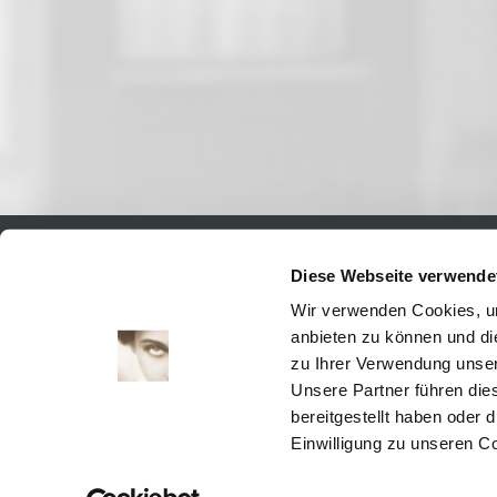
Diese Webseite verwende
Aktuell
Digitales
Wir verwenden Cookies, um
Ausstellungen
anbieten zu können und di
Kino
zu Ihrer Verwendung unser
Kino2online
Unsere Partner führen die
Sammlungen
bereitgestellt haben oder
Forschung
Einwilligung zu unseren C