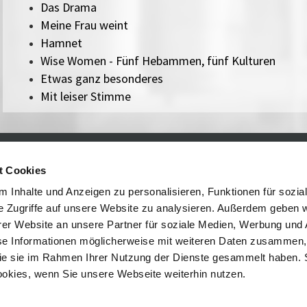
Das Drama
Meine Frau weint
Hamnet
Wise Women - Fünf Hebammen, fünf Kulturen
Etwas ganz besonderes
Mit leiser Stimme
t Cookies
Kontakt / Anfahrt
Impressum
Öffnungszeiten / Preise
Sitemap
 Inhalte und Anzeigen zu personalisieren, Funktionen für sozia
Führungen /
Datenschutz
e Zugriffe auf unsere Website zu analysieren. Außerdem geben w
Cookie-Einstellungen
Vermittlung
er Website an unsere Partner für soziale Medien, Werbung und 
Über uns
se Informationen möglicherweise mit weiteren Daten zusammen, 
Freundeskreis
 die sie im Rahmen Ihrer Nutzung der Dienste gesammelt haben. 
Museumsshop
ookies, wenn Sie unsere Webseite weiterhin nutzen.
Vermietung
Gastronomie