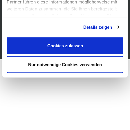
Rentals
Partner führen diese Informationen möglicherweise mit
Catering
weiteren Daten zusammen, die Sie ihnen bereitgestellt
Accessability
haben oder die sie im Rahmen Ihrer Nutzung der Dienste
Press
gesammelt haben. Sie geben Einwilligung zu unseren
Details zeigen
Cookies, wenn Sie unsere Webseite weiterhin nutzen.
Cookies zulassen
Nur notwendige Cookies verwenden