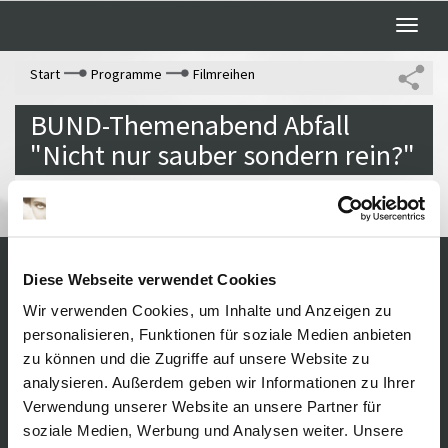
Toggle
naviga
Start
Programme
Filmreihen
BUND-Themenabend Abfall
"Nicht nur sauber sondern rein?"
Diese Webseite verwendet Cookies
Visiting the museum
Impressum
Wir verwenden Cookies, um Inhalte und Anzeigen zu
Opening times /
Sitemap
personalisieren, Funktionen für soziale Medien anbieten
Datenschutz
Admission
zu können und die Zugriffe auf unsere Website zu
Media education
Cookie-
analysieren. Außerdem geben wir Informationen zu Ihrer
About
Einstellungen
Verwendung unserer Website an unsere Partner für
Freundeskreis
soziale Medien, Werbung und Analysen weiter. Unsere
Shop