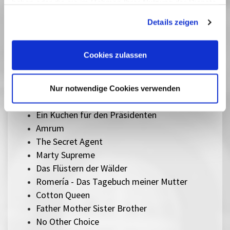
haben oder die sie im Rahmen Ihrer Nutzung der Dienste
Sentimental Value
gesammelt haben. Sie geben Einwilligung zu unseren
The Mastermind
Details zeigen
Cookies, wenn Sie unsere Webseite weiterhin nutzen.
Silent Friend
Lesbian Space Princess
Cookies zulassen
Sorry, Baby
Ein einfacher Unfall
Therapie für Wikinger
Nur notwendige Cookies verwenden
Ach, diese Lücke, diese entsetzliche Lücke
Ein Kuchen für den Präsidenten
Amrum
The Secret Agent
Marty Supreme
Das Flüstern der Wälder
Romería - Das Tagebuch meiner Mutter
Cotton Queen
Father Mother Sister Brother
No Other Choice