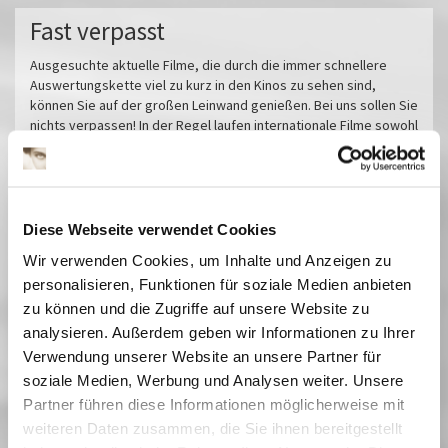
Fast verpasst
Ausgesuchte aktuelle Filme, die durch die immer schnellere
Auswertungskette viel zu kurz in den Kinos zu sehen sind,
können Sie auf der großen Leinwand genießen. Bei uns sollen Sie
nichts verpassen! In der Regel laufen internationale Filme sowohl
synchronisiert als auch in den untertitelten Originalfassungen.
Miroirs No. 3
Das tiefste Blau
Pfau - Bin ich echt?
Diese Webseite verwendet Cookies
Im Prinzip Familie
Wir verwenden Cookies, um Inhalte und Anzeigen zu
Sorda
personalisieren, Funktionen für soziale Medien anbieten
Sehnsucht in Sangerhausen
zu können und die Zugriffe auf unsere Website zu
Vermiglio
analysieren. Außerdem geben wir Informationen zu Ihrer
Verwendung unserer Website an unsere Partner für
Im Schatten des Orangenbaums
soziale Medien, Werbung und Analysen weiter. Unsere
Der Held vom Bahnhof Friedrichstraße
Partner führen diese Informationen möglicherweise mit
Herz aus Eis
weiteren Daten zusammen, die Sie ihnen bereitgestellt
Das Verschwinden des Josef Mengele