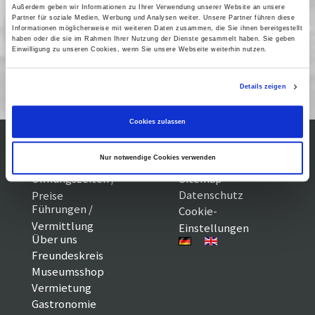
Außerdem geben wir Informationen zu Ihrer Verwendung unserer Website an unsere
24 Januar 2010
| 16:00
Partner für soziale Medien, Werbung und Analysen weiter. Unsere Partner führen diese
Informationen möglicherweise mit weiteren Daten zusammen, die Sie ihnen bereitgestellt
haben oder die sie im Rahmen Ihrer Nutzung der Dienste gesammelt haben. Sie geben
Einwilligung zu unseren Cookies, wenn Sie unsere Webseite weiterhin nutzen.
Kinderfilme 01/10
Details zeigen
Cookies zulassen
Nur notwendige Cookies verwenden
Kontakt / Anfahrt
Impressum
Öffnungszeiten /
Sitemap
Datenschutz
Preise
Führungen /
Cookie-
Vermittlung
Einstellungen
Über uns
Freundeskreis
Museumsshop
Vermietung
Gastronomie