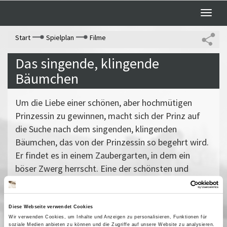
Toggle
naviga
Start
Spielplan
Filme
Das singende, klingende
Bäumchen
Um die Liebe einer schönen, aber hochmütigen
Prinzessin zu gewinnen, macht sich der Prinz auf
die Suche nach dem singenden, klingenden
Bäumchen, das von der Prinzessin so begehrt wird.
Er findet es in einem Zaubergarten, in dem ein
böser Zwerg herrscht. Eine der schönsten und
fantasievollsten DEFA-Märchenverfilmungen.
Vergangene Vorstellungen
Diese Webseite verwendet Cookies
20 Januar 2010
| 15:30
Wir verwenden Cookies, um Inhalte und Anzeigen zu personalisieren, Funktionen für
23 Januar 2010
| 16:00
soziale Medien anbieten zu können und die Zugriffe auf unsere Website zu analysieren.