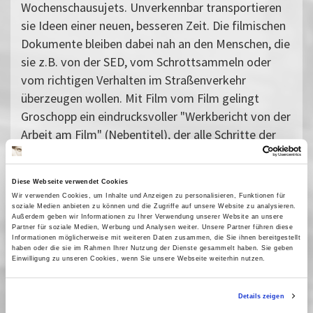
Wochenschausujets. Unverkennbar transportieren
sie Ideen einer neuen, besseren Zeit. Die filmischen
Dokumente bleiben dabei nah an den Menschen, die
sie z.B. von der SED, vom Schrottsammeln oder
vom richtigen Verhalten im Straßenverkehr
überzeugen wollen. Mit Film vom Film gelingt
Groschopp ein eindrucksvoller "Werkbericht von der
Arbeit am Film" (Nebentitel), der alle Schritte der
Filmherstellung allgemeinverständlich aufbereitet.
Diese Webseite verwendet Cookies
Der Totenwald von Zeithain (SED-Wahlfilm, 1946),
Wir verwenden Cookies, um Inhalte und Anzeigen zu personalisieren, Funktionen für
Das Neueste vom Tage, Teil 2 (1946, Stimme mit
soziale Medien anbieten zu können und die Zugriffe auf unsere Website zu analysieren.
Außerdem geben wir Informationen zu Ihrer Verwendung unserer Website an unsere
"Ja" beim Volksentscheid über die Enteignung der
Partner für soziale Medien, Werbung und Analysen weiter. Unsere Partner führen diese
Informationen möglicherweise mit weiteren Daten zusammen, die Sie ihnen bereitgestellt
Nazi-Kriegsverbrecher!), DEFA-Augenzeuge 12/46,
haben oder die sie im Rahmen Ihrer Nutzung der Dienste gesammelt haben. Sie geben
Was nun? (1946, Umlernen von Kriegsheimkehrern),
Einwilligung zu unseren Cookies, wenn Sie unsere Webseite weiterhin nutzen.
Jung gewohnt - alt getan (1947, Zahnpflege mit
Chlorodont), Der Lebensbaum unseres Volkes (1947,
Details zeigen