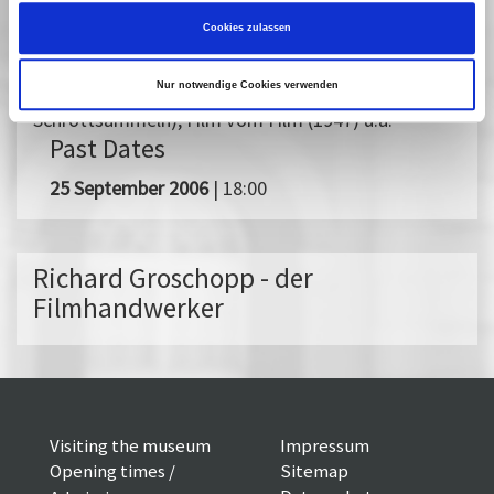
Aufklärung über Geschlechtskrankheiten),
10 000 in einer Stunde (1948, Selbsthilfe im
Cookies zulassen
Schuhmacherhandwerk), Stahlwerker Schulze nach
Feierabend (1950, Aufforderung zum
Nur notwendige Cookies verwenden
Schrottsammeln), Film vom Film (1947) u.a.
Past Dates
25 September 2006
| 18:00
Richard Groschopp - der
Filmhandwerker
Visiting the museum
Impressum
Opening times /
Sitemap