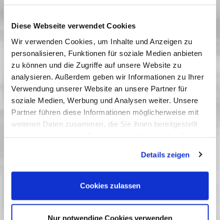
schildert Regisseurin Sophie Deraspe das
Aufbegehren einer kühnen Heldin gegen inhumane
Diese Webseite verwendet Cookies
Verhältnisse.
Wir verwenden Cookies, um Inhalte und Anzeigen zu
Past Dates
personalisieren, Funktionen für soziale Medien anbieten
zu können und die Zugriffe auf unsere Website zu
09 Januar 2022
| 19:15
analysieren. Außerdem geben wir Informationen zu Ihrer
25 Januar 2022
| 17:00
Verwendung unserer Website an unsere Partner für
soziale Medien, Werbung und Analysen weiter. Unsere
Partner führen diese Informationen möglicherweise mit
Maple Movies - Festival des
weiteren Daten zusammen, die Sie ihnen bereitgestellt
kanadischen Films
haben oder die sie im Rahmen Ihrer Nutzung der Dienste
gesammelt haben. Sie geben Einwilligung zu unseren
Das Festival des kanadischen Films im Filmmuseum Potsdam!
Details zeigen
Cookies, wenn Sie unsere Webseite weiterhin nutzen.
Von November bis Januar - online und im Kino. Mit Kanada als
Ehrengast bei der Frankfurter Buchmesse 2021 legt das Maple
Movies Festival einen Schwerpunkt auf Verfilmungen
Cookies zulassen
literarischer Werke aus Kanada. Darüber hinaus behält das
Festival seinen langjährigen Programmfokus auf indigene Filme
bei.Maple Movies ist Projekt des Bundesverbands kommunale
Nur notwendige Cookies verwenden
Filmarbeit e.V.