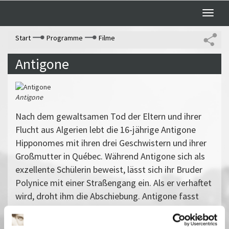
Toggle
naviga
Start
Programme
Filme
Antigone
Antigone
Nach dem gewaltsamen Tod der Eltern und ihrer
Flucht aus Algerien lebt die 16-jährige Antigone
Hipponomes mit ihren drei Geschwistern und ihrer
Großmutter in Québec. Während Antigone sich als
exzellente Schülerin beweist, lässt sich ihr Bruder
Polynice mit einer Straßengang ein. Als er verhaftet
wird, droht ihm die Abschiebung. Antigone fasst
einen gefährlichen Rettungsplan.
In freier Anlehnung an die Tragödie von Sophokles