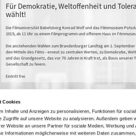
Für Demokratie, Weltoffenheit und Toler
wählt!
Die Filmuniversität Babelsberg Konrad Wolf und das Filmmuseum Potsd
2019, ab 11 Uhr zu einem Filmprogramm und offenem Haus im Filmmuseu
Die anstehenden Wahlen zum Brandenburger Landtag am 1. September 201
den Mitteln des Films - erneut zu zentralen Werten, zu Demokratie, Wel
und das Grundgesetz, das vor 70 Jahren in Kraft trat, als Basis unserer 
Gesellschaft zu feiern.
Eintritt frei
t Cookies
Kontakt / Anfahrt
Impressum
 Inhalte und Anzeigen zu personalisieren, Funktionen für sozia
Öffnungszeiten / Preise
Sitemap
e Zugriffe auf unsere Website zu analysieren. Außerdem geben w
Führungen /
Datenschutz
er Website an unsere Partner für soziale Medien, Werbung und 
Cookie-Einstellungen
Vermittlung
se Informationen möglicherweise mit weiteren Daten zusammen, 