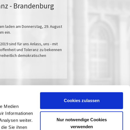
anz - Brandenburg
am laden am Donnerstag, 29. August
m ein.
9 sind für uns Anlass, uns - mit
toffenheit und Toleranz zu bekennen
freiheitlich demokratischen
Cookies zulassen
le Medien
ir Informationen
Nur notwendige Cookies
Analysen weiter.
verwenden
die Sie ihnen