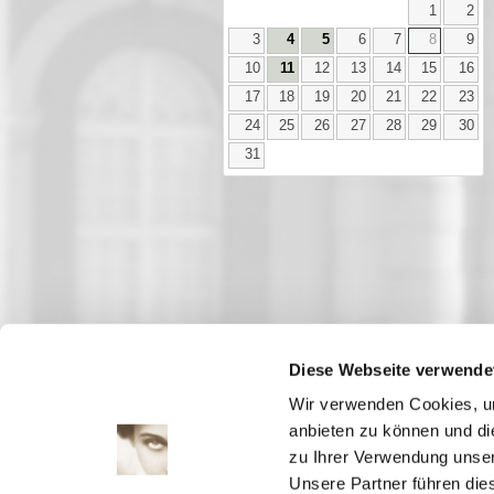
1
2
3
4
5
6
7
8
9
10
11
12
13
14
15
16
17
18
19
20
21
22
23
24
25
26
27
28
29
30
31
Diese Webseite verwende
Aktuell
Wir verwenden Cookies, um
Digitales
anbieten zu können und di
Ausstellungen
zu Ihrer Verwendung unser
Kino
Unsere Partner führen die