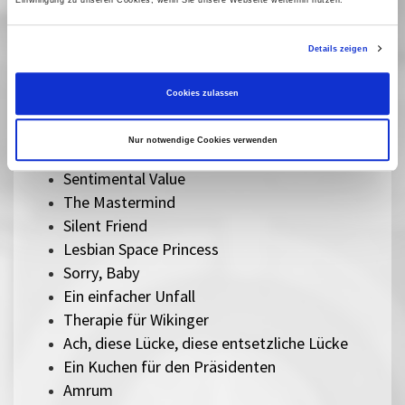
Einwilligung zu unseren Cookies, wenn Sie unsere Webseite weiterhin nutzen.
Sorda
Sehnsucht in Sangerhausen
Details zeigen
Vermiglio
Im Schatten des Orangenbaums
Cookies zulassen
Der Held vom Bahnhof Friedrichstraße
Herz aus Eis
Nur notwendige Cookies verwenden
Das Verschwinden des Josef Mengele
Sentimental Value
The Mastermind
Silent Friend
Lesbian Space Princess
Sorry, Baby
Ein einfacher Unfall
Therapie für Wikinger
Ach, diese Lücke, diese entsetzliche Lücke
Ein Kuchen für den Präsidenten
Amrum