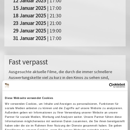
12 Januar 2025
| 17:00
15 Januar 2025
| 17:00
18 Januar 2025
| 21:30
23 Januar 2025
| 21:00
29 Januar 2025
| 19:00
31 Januar 2025
| 17:00
Fast verpasst
Ausgesuchte aktuelle Filme, die durch die immer schnellere
Auswertungskette viel zu kurz in den Kinos zu sehen sind,
können Sie auf der großen Leinwand genießen. Bei uns sollen Sie
nichts verpassen! In der Regel laufen internationale Filme sowohl
synchronisiert als auch in den untertitelten Originalfassungen.
Diese Webseite verwendet Cookies
Miroirs No. 3
Wir verwenden Cookies, um Inhalte und Anzeigen zu personalisieren, Funktionen für
soziale Medien anbieten zu können und die Zugriffe auf unsere Website zu analysieren.
Das tiefste Blau
Außerdem geben wir Informationen zu Ihrer Verwendung unserer Website an unsere
Partner für soziale Medien, Werbung und Analysen weiter. Unsere Partner führen diese
Pfau - Bin ich echt?
Informationen möglicherweise mit weiteren Daten zusammen, die Sie ihnen bereitgestellt
Im Prinzip Familie
haben oder die sie im Rahmen Ihrer Nutzung der Dienste gesammelt haben. Sie geben