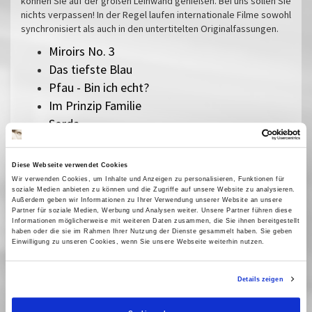
können Sie auf der großen Leinwand genießen. Bei uns sollen Sie
nichts verpassen! In der Regel laufen internationale Filme sowohl
synchronisiert als auch in den untertitelten Originalfassungen.
Miroirs No. 3
Das tiefste Blau
Pfau - Bin ich echt?
Im Prinzip Familie
Sorda
Sehnsucht in Sangerhausen
Vermiglio
Diese Webseite verwendet Cookies
Im Schatten des Orangenbaums
Wir verwenden Cookies, um Inhalte und Anzeigen zu personalisieren, Funktionen für
soziale Medien anbieten zu können und die Zugriffe auf unsere Website zu analysieren.
Der Held vom Bahnhof Friedrichstraße
Außerdem geben wir Informationen zu Ihrer Verwendung unserer Website an unsere
Herz aus Eis
Partner für soziale Medien, Werbung und Analysen weiter. Unsere Partner führen diese
Informationen möglicherweise mit weiteren Daten zusammen, die Sie ihnen bereitgestellt
Das Verschwinden des Josef Mengele
haben oder die sie im Rahmen Ihrer Nutzung der Dienste gesammelt haben. Sie geben
Einwilligung zu unseren Cookies, wenn Sie unsere Webseite weiterhin nutzen.
Sentimental Value
The Mastermind
Details zeigen
Silent Friend
Lesbian Space Princess