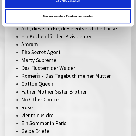
Cookies zulassen
Sorry, Baby
Ein einfacher Unfall
Nur notwendige Cookies verwenden
Therapie für Wikinger
Ach, diese Lücke, diese entsetzliche Lücke
Ein Kuchen für den Präsidenten
Amrum
The Secret Agent
Marty Supreme
Das Flüstern der Wälder
Romería - Das Tagebuch meiner Mutter
Cotton Queen
Father Mother Sister Brother
No Other Choice
Rose
Vier minus drei
Ein Sommer in Paris
Gelbe Briefe