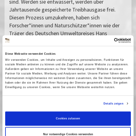
sind. Werden sie entwässert, werden über
Jahrtausende gespeicherte Treibhausgase frei.
Diesen Prozess umzukehren, haben sich
Forscher*innen und Naturschützer*innen wie der
Träger des Deutschen Umweltpreises Hans
Joosten zum Ziel gesetzt. Denn ohne Moore hat
der Kampf gegen Klimawandel und Artensterben
Diese Webseite verwendet Cookies
keine Chance.
Wir verwenden Cookies, um Inhalte und Anzeigen zu personalisieren, Funktionen für
Der Film wurde durch die Jury der Ökofilmtour
soziale Medien anbieten zu können und die Zugriffe auf unsere Website zu analysieren.
Außerdem geben wir Informationen zu Ihrer Verwendung unserer Website an unsere
2023 mit dem Klimaschutz-Filmpreis, vergeben von
Partner für soziale Medien, Werbung und Analysen weiter. Unsere Partner führen diese
Informationen möglicherweise mit weiteren Daten zusammen, die Sie ihnen bereitgestellt
der Landeshauptstadt Potsdam, ausgezeichnet .
haben oder die sie im Rahmen Ihrer Nutzung der Dienste gesammelt haben. Sie geben
Anschließend: Filmgespräch mit Moorexperte Hans
Einwilligung zu unseren Cookies, wenn Sie unsere Webseite weiterhin nutzen.
Joosten (Uni Greifswald) und Jonathan Etzold
(NABU/Life Peat Restore)
Details zeigen
Moderation: Katrin Springer (Festivalleiterin der
Ökofilmtour)
Cookies zulassen
Eine Veranstaltung des FÖN e.V.
Nur notwendige Cookies verwenden