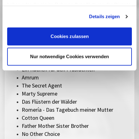
Sentimental Value
haben oder die sie im Rahmen Ihrer Nutzung der Dienste
gesammelt haben. Sie geben Einwilligung zu unseren
The Mastermind
Details zeigen
Cookies, wenn Sie unsere Webseite weiterhin nutzen.
Silent Friend
Lesbian Space Princess
Sorry, Baby
Cookies zulassen
Ein einfacher Unfall
Therapie für Wikinger
Nur notwendige Cookies verwenden
Ach, diese Lücke, diese entsetzliche Lücke
Ein Kuchen für den Präsidenten
Amrum
The Secret Agent
Marty Supreme
Das Flüstern der Wälder
Romería - Das Tagebuch meiner Mutter
Cotton Queen
Father Mother Sister Brother
No Other Choice