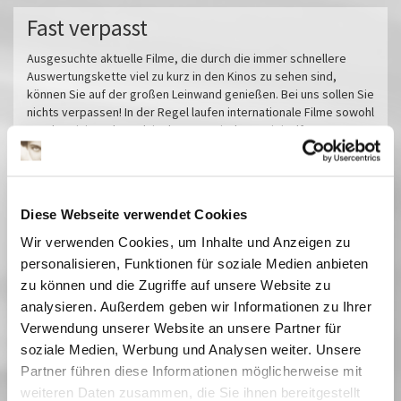
Fast verpasst
Ausgesuchte aktuelle Filme, die durch die immer schnellere
Auswertungskette viel zu kurz in den Kinos zu sehen sind,
können Sie auf der großen Leinwand genießen. Bei uns sollen Sie
nichts verpassen! In der Regel laufen internationale Filme sowohl
synchronisiert als auch in den untertitelten Originalfassungen.
Miroirs No. 3
Das tiefste Blau
Pfau - Bin ich echt?
Diese Webseite verwendet Cookies
Im Prinzip Familie
Wir verwenden Cookies, um Inhalte und Anzeigen zu
Sorda
personalisieren, Funktionen für soziale Medien anbieten
Sehnsucht in Sangerhausen
zu können und die Zugriffe auf unsere Website zu
Vermiglio
analysieren. Außerdem geben wir Informationen zu Ihrer
Im Schatten des Orangenbaums
Verwendung unserer Website an unsere Partner für
Der Held vom Bahnhof Friedrichstraße
soziale Medien, Werbung und Analysen weiter. Unsere
Herz aus Eis
Partner führen diese Informationen möglicherweise mit
Das Verschwinden des Josef Mengele
weiteren Daten zusammen, die Sie ihnen bereitgestellt