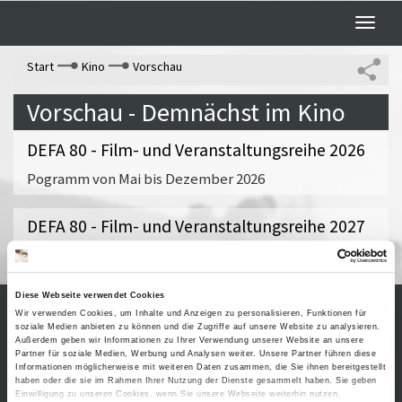
Toggle
naviga
Start
Kino
Vorschau
Vorschau - Demnächst im Kino
DEFA 80 - Film- und Veranstaltungsreihe 2026
Pogramm von Mai bis Dezember 2026
DEFA 80 - Film- und Veranstaltungsreihe 2027
Programm von Januar 2027 bis April 2027
Diese Webseite verwendet Cookies
Wir verwenden Cookies, um Inhalte und Anzeigen zu personalisieren, Funktionen für
soziale Medien anbieten zu können und die Zugriffe auf unsere Website zu analysieren.
Kontakt / Anfahrt
Impressum
Außerdem geben wir Informationen zu Ihrer Verwendung unserer Website an unsere
Partner für soziale Medien, Werbung und Analysen weiter. Unsere Partner führen diese
Öffnungszeiten /
Sitemap
Informationen möglicherweise mit weiteren Daten zusammen, die Sie ihnen bereitgestellt
Datenschutz
Preise
haben oder die sie im Rahmen Ihrer Nutzung der Dienste gesammelt haben. Sie geben
Führungen /
Einwilligung zu unseren Cookies, wenn Sie unsere Webseite weiterhin nutzen.
Cookie-