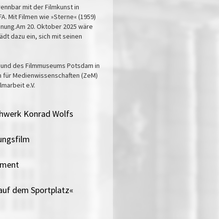
rennbar mit der Filmkunst in
. Mit Filmen wie »Sterne« (1959)
ennung.Am 20. Oktober 2025 wäre
ädt dazu ein, sich mit seinen
F und des Filmmuseums Potsdam in
m für Medienwissenschaften (ZeM)
marbeit e.V.
ühwerk Konrad Wolfs
rungsfilm
iment
 auf dem Sportplatz«