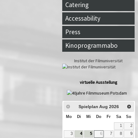
Catering
Accessability
Press
Kinoprogrammabo
Institut der Filmuniversität
virtuelle Ausstellung
Spielplan Aug
2026
Mo
Di
Mi
Do
Fr
Sa
So
1
2
3
4
5
6
7
8
9