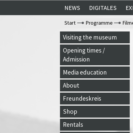
NEWS
DIGITALES
EX
Start
Programme
Film
Visiting the museum
Opening times /
Admission
Media education
About
Freundeskreis
Shop
Rentals