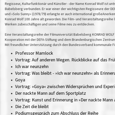
Regisseur, Kulturfunktionär und Künstler - der Name Konrad Wolf ist unt
Babelsberg verbunden. Er war einer der wichtigsten Regisseure der DEFA
und »Solo Sunny« (1978/79) erlangte er auch international großeAnerk
Konrad Wolf 100 Jahre alt geworden. Die Film- und Veranstaltungsreihe l
Werken zubeschäftigen und seine Filme neu zu entdecken.
Eine Veranstaltungsreihe der Filmuniversität Babelsberg KONRAD WOL
Kooperation mit der DEFA-Stiftung und dem Brandenburgischen Zentru
Mit freundlicher Unterstützung durch den Bundesverband kommunale Fil
Professor Mamlock
Vortrag: Auf anderen Wegen. Rückblicke auf das Fr
Ich war neunzehn
Vortrag: Was bleibt - »Ich war neunzehn« als Erinne
Goya
Vortrag: »Goya« zwischen Widersprüchen und Exper
Der nackte Mann auf dem Sportplatz
Vortrag: Kunst und Erinnerung in »Der nackte Mann
Die Zeit die bleibt
Podiumsgespräch zum Abschluss der Reihe