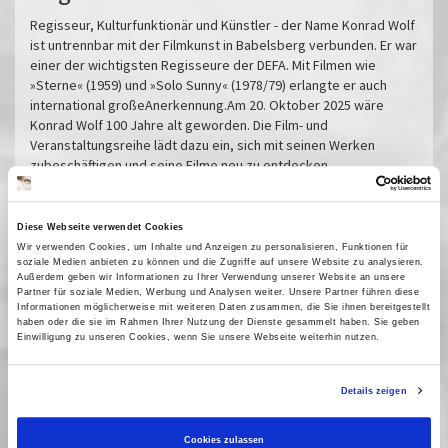
Regisseur, Kulturfunktionär und Künstler - der Name Konrad Wolf
ist untrennbar mit der Filmkunst in Babelsberg verbunden. Er war
einer der wichtigsten Regisseure der DEFA. Mit Filmen wie
»Sterne« (1959) und »Solo Sunny« (1978/79) erlangte er auch
international großeAnerkennung.Am 20. Oktober 2025 wäre
Konrad Wolf 100 Jahre alt geworden. Die Film- und
Veranstaltungsreihe lädt dazu ein, sich mit seinen Werken
zubeschäftigen und seine Filme neu zu entdecken.
Eine Veranstaltungsreihe der Filmuniversität Babelsberg
KONRAD WOLF und des Filmmuseums Potsdam in Kooperation
Diese Webseite verwendet Cookies
mit der DEFA-Stiftung und dem Brandenburgischen Zentrum für
Wir verwenden Cookies, um Inhalte und Anzeigen zu personalisieren, Funktionen für
Medienwissenschaften (ZeM)
soziale Medien anbieten zu können und die Zugriffe auf unsere Website zu analysieren.
Außerdem geben wir Informationen zu Ihrer Verwendung unserer Website an unsere
Mit freundlicher Unterstützung durch den Bundesverband
Partner für soziale Medien, Werbung und Analysen weiter. Unsere Partner führen diese
kommunale Filmarbeit e.V.
Informationen möglicherweise mit weiteren Daten zusammen, die Sie ihnen bereitgestellt
haben oder die sie im Rahmen Ihrer Nutzung der Dienste gesammelt haben. Sie geben
Professor Mamlock
Einwilligung zu unseren Cookies, wenn Sie unsere Webseite weiterhin nutzen.
Vortrag: Auf anderen Wegen. Rückblicke auf
das Frühwerk Konrad Wolfs
Details zeigen
Ich war neunzehn
Vortrag: Was bleibt - »Ich war neunzehn« als
Cookies zulassen