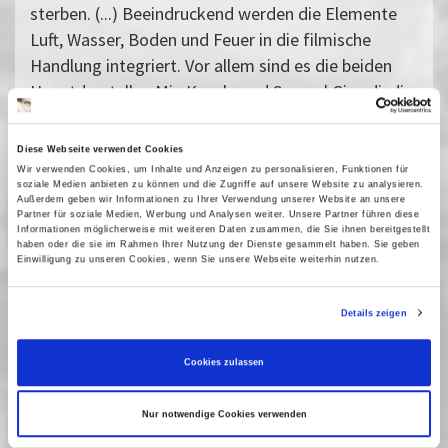
sterben. (...) Beeindruckend werden die Elemente
Luft, Wasser, Boden und Feuer in die filmische
Handlung integriert. Vor allem sind es die beiden
Hauptdarsteller, Mia Kasalo und Samuel Girardi, die
diesem Film- im wahrsten Sinne des Wortes- Leben
einhauchen und so Jugendlichen die Diskussion um
Diese Webseite verwendet Cookies
gesunde Luft näher bringen machen.«
Wir verwenden Cookies, um Inhalte und Anzeigen zu personalisieren, Funktionen für
soziale Medien anbieten zu können und die Zugriffe auf unsere Website zu analysieren.
Anschließend: Filmgespräch mit dem Regisseur
Außerdem geben wir Informationen zu Ihrer Verwendung unserer Website an unsere
Partner für soziale Medien, Werbung und Analysen weiter. Unsere Partner führen diese
Tobias Wiemann, der Hauptdarstellerin Mia Kasalo
Informationen möglicherweise mit weiteren Daten zusammen, die Sie ihnen bereitgestellt
sowie Hagen Kelm (Lungenklinik Neuruppin)
haben oder die sie im Rahmen Ihrer Nutzung der Dienste gesammelt haben. Sie geben
Einwilligung zu unseren Cookies, wenn Sie unsere Webseite weiterhin nutzen.
Moderation: Ernst-Alfred Müller (FÖN e.V.)
Details zeigen
Eine Veranstaltung des FÖN e.V.
Vergangene Vorstellungen
Cookies zulassen
22 Mai 2019
| 19:00
Nur notwendige Cookies verwenden