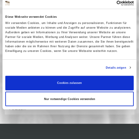
07 November 2017
| 19:00
Diese Webseite verwendet Cookies
Wir verwenden Cookies, um Inhalte und Anzeigen zu personalisieren, Funktionen für
soziale Medien anbieten zu können und die Zugriffe auf unsere Website zu analysieren.
Kindheit im Heim
Außerdem geben wir Informationen zu Ihrer Verwendung unserer Website an unsere
Partner für soziale Medien, Werbung und Analysen weiter. Unsere Partner führen diese
Informationen möglicherweise mit weiteren Daten zusammen, die Sie ihnen bereitgestellt
Das Kino im Filmmuseum Potsdam begleitet die Ausstellung im
haben oder die sie im Rahmen Ihrer Nutzung der Dienste gesammelt haben. Sie geben
Einwilligung zu unseren Cookies, wenn Sie unsere Webseite weiterhin nutzen.
Großen Waisenhaus und die Ringvorlesung in der
Fachhochschule Potsdam mit einer Filmreihe. Bis Februar laufen
Spiel- und Dokumentarfilme aus den 1920er Jahren bis zur
Details zeigen
Gegenwart, darunter einige Klassiker des deutschen Kinos. Das
Sujet der institutionellen Erziehung umfasst sowohl das Internat
als Eliteeinrichtung als auch das Erziehungsheim - Geschichten
Cookies zulassen
über rigide Disziplin, Gewalt und existentielle Not, aber auch
über Bündnisse und Akte der Rebellion.In Zusammenarbeit mit
Nur notwendige Cookies verwenden
der Stiftung Großes Waisenhaus und der Fachhochschule
Potsdam