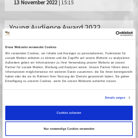
13 November 2022
| 15:15
Young Audience Award 2022
Die Auszeichnung für den besten europäischen Kinderfilm der
European Film Academy wählen Jugendliche zwischen 12 und 14
Diese Webseite verwendet Cookies
Jahren aus ganz Europa. Erstmals wird die Berlin-
Wir verwenden Cookies, um Inhalte und Anzeigen zu personalisieren, Funktionen für
Brandenburgische Jury im Kino des Filmmuseums Potsdam
soziale Medien anbieten zu können und die Zugriffe auf unsere Website zu analysieren.
zusammenkommen und die drei nominierten Filme auf großer
Außerdem geben wir Informationen zu Ihrer Verwendung unserer Website an unsere
Partner für soziale Medien, Werbung und Analysen weiter. Unsere Partner führen diese
Leinwand begutachten und diskutieren. Gemeinsam mit den
Informationen möglicherweise mit weiteren Daten zusammen, die Sie ihnen bereitgestellt
anderen Jugendjurys wird dann entschieden.
haben oder die sie im Rahmen Ihrer Nutzung der Dienste gesammelt haben. Sie geben
Einwilligung zu unseren Cookies, wenn Sie unsere Webseite weiterhin nutzen.
Werde Teil der Jury, entscheide mit, wer den europäischen
Jugendfilmpreis erhält und erlebe einen unvergesslichen Tag im
Details zeigen
Kino!
Die Teilnahme inklusive Catering ist kostenfrei.
Cookies zulassen
b.rabe@filmmuseum-
Bewerbungen bis 31.10. an:
potsdam.de
Nur notwendige Cookies verwenden