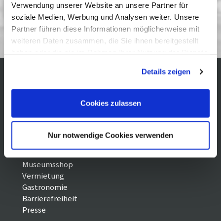
Verwendung unserer Website an unsere Partner für
soziale Medien, Werbung und Analysen weiter. Unsere
Kinderfilm 7/12
Partner führen diese Informationen möglicherweise mit
weiteren Daten zusammen, die Sie ihnen bereitgestellt
haben oder die sie im Rahmen Ihrer Nutzung der Dienste
gesammelt haben. Sie geben Einwilligung zu unseren
Details zeigen
Cookies, wenn Sie unsere Webseite weiterhin nutzen.
Kontakt / Anfahrt
Impressum
Öffnungszeiten /
Sitemap
Cookies zulassen
Datenschutz
Preise
Führungen /
Cookie-
Vermittlung
Einstellungen
Nur notwendige Cookies verwenden
Über uns
Freundeskreis
Museumsshop
Vermietung
Gastronomie
Barrierefreiheit
Presse