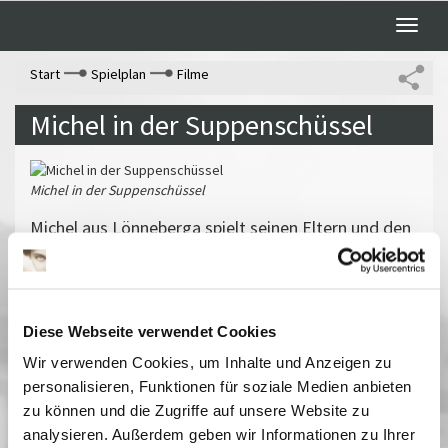
Toggle
naviga
Start
Spielplan
Filme
Michel in der Suppenschüssel
Michel in der Suppenschüssel
Michel aus Lönneberga spielt seinen Eltern und den
Dorfbewohnern mehr Streiche als das Jahr Tage
hat. Eigentlich will Michel ja gar nichts anstellen,
aber was er auch tut, es gibt immer Aufregung.
Gelungene Verfilmung des Kinderbuchklassikers
Diese Webseite verwendet Cookies
von Astrid Lindgren.
Wir verwenden Cookies, um Inhalte und Anzeigen zu
Vergangene Vorstellungen
personalisieren, Funktionen für soziale Medien anbieten
zu können und die Zugriffe auf unsere Website zu
24 Juli 2012
| 10:00
analysieren. Außerdem geben wir Informationen zu Ihrer