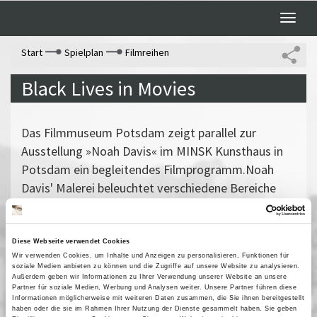
Toggle
naviga
Start
Spielplan
Filmreihen
Black Lives in Movies
Das Filmmuseum Potsdam zeigt parallel zur
Ausstellung »Noah Davis« im MINSK Kunsthaus in
Potsdam ein begleitendes Filmprogramm.Noah
Davis' Malerei beleuchtet verschiedene Bereiche
Schwarzen Lebens und erhebt das normale
Alltagsgeschehen von Afroamerikaner*innen zum
Sujet der Kunst. Davis' Arbeiten nehmen oft selbst
Diese Webseite verwendet Cookies
Wir verwenden Cookies, um Inhalte und Anzeigen zu personalisieren, Funktionen für
Bezug auf Filmgeschichte.In Kooperation mit DAS
soziale Medien anbieten zu können und die Zugriffe auf unsere Website zu analysieren.
MINSK Kunsthaus in Potsdam
Außerdem geben wir Informationen zu Ihrer Verwendung unserer Website an unsere
Partner für soziale Medien, Werbung und Analysen weiter. Unsere Partner führen diese
Informationen möglicherweise mit weiteren Daten zusammen, die Sie ihnen bereitgestellt
haben oder die sie im Rahmen Ihrer Nutzung der Dienste gesammelt haben. Sie geben