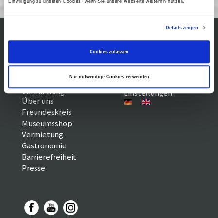
Einwilligung zu unseren Cookies, wenn Sie unsere Webseite weiterhin nutzen.
Details zeigen
Kontakt / Anfahrt
Impressum
Cookies zulassen
Öffnungszeiten /
Sitemap
Datenschutz
Preise
Führungen /
Nur notwendige Cookies verwenden
Cookie-
Vermittlung
Einstellungen
Über uns
Freundeskreis
Museumsshop
Vermietung
Gastronomie
Barrierefreiheit
Presse