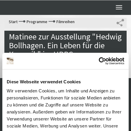
Toggle
naviga
Start
Programme
Filmreihen
Matinee zur Ausstellung "Hedwig
Bollhagen. Ein Leben für die
Keramik" im HBPG
Diese Webseite verwendet Cookies
Wir verwenden Cookies, um Inhalte und Anzeigen zu
Visiting the museum
Impressum
personalisieren, Funktionen für soziale Medien anbieten
Opening times /
Sitemap
zu können und die Zugriffe auf unsere Website zu
Datenschutz
Admission
analysieren. Außerdem geben wir Informationen zu Ihrer
Media education
Cookie-
Verwendung unserer Website an unsere Partner für
About
Einstellungen
soziale Medien, Werbung und Analysen weiter. Unsere
Freundeskreis