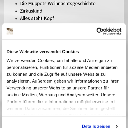
Die Muppets Weihnachtsgeschichte
Zirkuskind
Alles steht Kopf
Die zwölf Monate
Ein Mädchen namens Willow
Pumuckl und das große Missverständnis
Zoomania 2
Diese Webseite verwendet Cookies
Checker Tobi 3 - Die heimliche Herrscherin der
Wir verwenden Cookies, um Inhalte und Anzeigen zu
Erde
personalisieren, Funktionen für soziale Medien anbieten
Die Schneekönigin
zu können und die Zugriffe auf unsere Website zu
Bibi Blocksberg - Das große Hexentreffen
analysieren. Außerdem geben wir Informationen zu Ihrer
Der geheime Garten
Verwendung unserer Website an unsere Partner für
Rico, Oskar und die Tieferschatten
soziale Medien, Werbung und Analysen weiter. Unsere
Das singende, klingende Bäumchen
Partner führen diese Informationen möglicherweise mit
Kurzfilme für Kleine - Hingeguckt und
weiteren Daten zusammen, die Sie ihnen bereitgestellt
zugehört
haben oder die sie im Rahmen Ihrer Nutzung der Dienste
Die Schatzsuche im Blaumeisental
gesammelt haben. Sie geben Einwilligung zu unseren
Peterchens Mondfahrt
Details zeigen