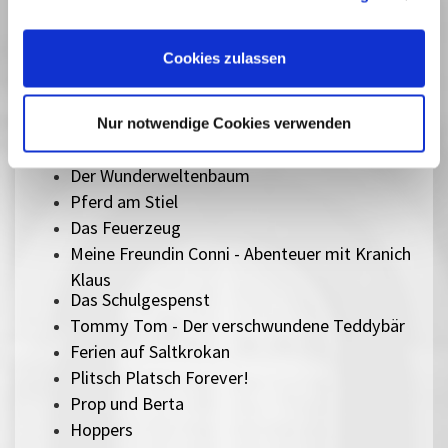
Cookies, wenn Sie unsere Webseite weiterhin nutzen.
Ab morgen bin ich mutig
Best of Schlingel - Kurzfilme
Cookies zulassen
Hola Frida!
Zusammen staunen - Animationen für Kinder
1-2-3 Corona
Nur notwendige Cookies verwenden
Der letzte Walsänger
Der Wunderweltenbaum
Pferd am Stiel
Das Feuerzeug
Meine Freundin Conni - Abenteuer mit Kranich
Klaus
Das Schulgespenst
Tommy Tom - Der verschwundene Teddybär
Ferien auf Saltkrokan
Plitsch Platsch Forever!
Prop und Berta
Hoppers