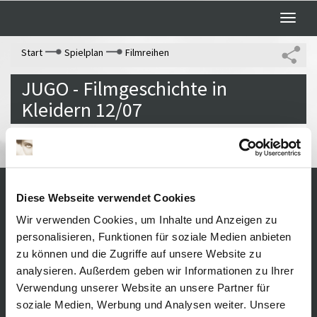
Toggle
naviga
Start
Spielplan
Filmreihen
JUGO - Filmgeschichte in
Kleidern 12/07
Diese Webseite verwendet Cookies
Kontakt / Anfahrt
Impressum
Wir verwenden Cookies, um Inhalte und Anzeigen zu
Öffnungszeiten /
Sitemap
personalisieren, Funktionen für soziale Medien anbieten
Datenschutz
Preise
zu können und die Zugriffe auf unsere Website zu
Führungen /
Cookie-
analysieren. Außerdem geben wir Informationen zu Ihrer
Vermittlung
Einstellungen
Über uns
Verwendung unserer Website an unsere Partner für
Freundeskreis
soziale Medien, Werbung und Analysen weiter. Unsere