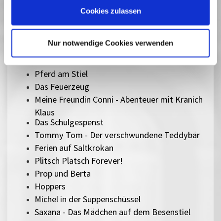
Hola Frida!
Cookies zulassen
Zusammen staunen - Animationen für Kinder
1-2-3 Corona
Nur notwendige Cookies verwenden
Der letzte Walsänger
Der Wunderweltenbaum
Pferd am Stiel
Das Feuerzeug
Meine Freundin Conni - Abenteuer mit Kranich
Klaus
Das Schulgespenst
Tommy Tom - Der verschwundene Teddybär
Ferien auf Saltkrokan
Plitsch Platsch Forever!
Prop und Berta
Hoppers
Michel in der Suppenschüssel
Saxana - Das Mädchen auf dem Besenstiel