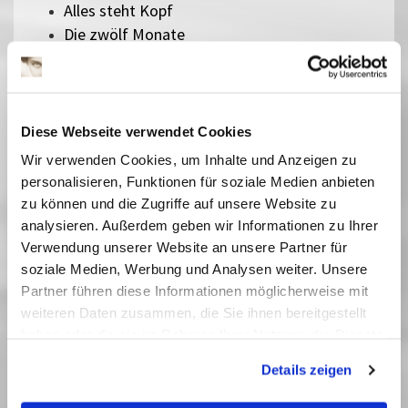
Alles steht Kopf
Die zwölf Monate
Ein Mädchen namens Willow
Pumuckl und das große Missverständnis
Zoomania 2
Checker Tobi 3 - Die heimliche Herrscherin der
Diese Webseite verwendet Cookies
Erde
Wir verwenden Cookies, um Inhalte und Anzeigen zu
Die Schneekönigin
personalisieren, Funktionen für soziale Medien anbieten
Bibi Blocksberg - Das große Hexentreffen
zu können und die Zugriffe auf unsere Website zu
Der geheime Garten
analysieren. Außerdem geben wir Informationen zu Ihrer
Rico, Oskar und die Tieferschatten
Verwendung unserer Website an unsere Partner für
Das singende, klingende Bäumchen
soziale Medien, Werbung und Analysen weiter. Unsere
Kurzfilme für Kleine - Hingeguckt und
Partner führen diese Informationen möglicherweise mit
zugehört
weiteren Daten zusammen, die Sie ihnen bereitgestellt
Die Schatzsuche im Blaumeisental
haben oder die sie im Rahmen Ihrer Nutzung der Dienste
Peterchens Mondfahrt
gesammelt haben. Sie geben Einwilligung zu unseren
Details zeigen
Ab morgen bin ich mutig
Cookies, wenn Sie unsere Webseite weiterhin nutzen.
Best of Schlingel - Kurzfilme