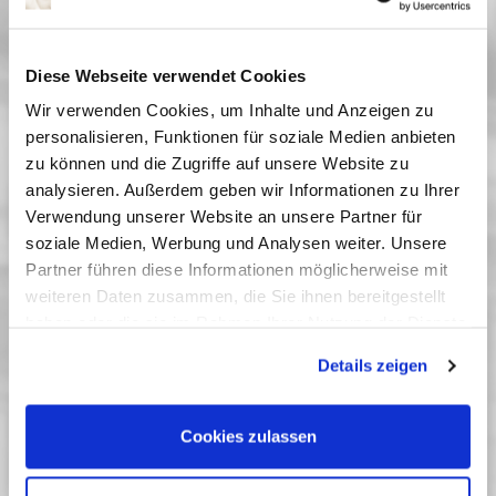
aber der junge Produktionsassistent Colin Clark
vom verführerischen Charme und der
Zerbrechlichkeit des Stars angetan. Der berührende
Diese Webseite verwendet Cookies
Film basiert auf Clarks autobiografischen
Wir verwenden Cookies, um Inhalte und Anzeigen zu
Aufzeichnungen.
personalisieren, Funktionen für soziale Medien anbieten
Diesen Film präsentieren wir sowohl in
zu können und die Zugriffe auf unsere Website zu
Originalsprache mit Untertiteln (OmU) als auch in
analysieren. Außerdem geben wir Informationen zu Ihrer
deutscher Fassung.
Verwendung unserer Website an unsere Partner für
Vergangene Vorstellungen
soziale Medien, Werbung und Analysen weiter. Unsere
Partner führen diese Informationen möglicherweise mit
12 September 2012
| 20:00
weiteren Daten zusammen, die Sie ihnen bereitgestellt
14 September 2012
| 18:00
haben oder die sie im Rahmen Ihrer Nutzung der Dienste
15 September 2012
| 20:00
gesammelt haben. Sie geben Einwilligung zu unseren
Details zeigen
16 September 2012
| 18:00
Cookies, wenn Sie unsere Webseite weiterhin nutzen.
19 September 2012
| 18:00
Cookies zulassen
Rückschau 9/12