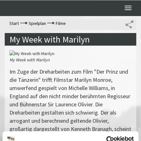
Toggle
naviga
Start
Spielplan
Filme
My Week with Marilyn
My Week with Marilyn
Im Zuge der Dreharbeiten zum Film "Der Prinz und
die Tänzerin" trifft Filmstar Marilyn Monroe,
umwerfend gespielt von Michelle Williams, in
England auf den nicht minder berühmten Regisseur
und Bühnenstar Sir Laurence Olivier. Die
Dreharbeiten gestalten sich schwierig. Der als
arrogant und berechnend geltende Olivier,
großartig dargestellt von Kenneth Branagh, scheint
immun gegen Marilyns Sex-Appeal. Um so mehr ist