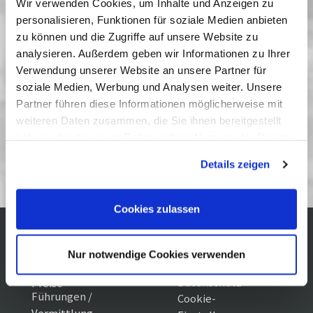
Wir verwenden Cookies, um Inhalte und Anzeigen zu
und
Konrad Wolf
(DDR 1977), am 2. Juni
Die May
personalisieren, Funktionen für soziale Medien anbieten
(DDR 1976), der sich der Schauspielerin und Diseuse
zu können und die Zugriffe auf unsere Website zu
Gisela May widmet, und am 5. Juni
Paul Dessau
analysieren. Außerdem geben wir Informationen zu Ihrer
(DDR 1974).
Verwendung unserer Website an unsere Partner für
Vergangene Vorstellungen
soziale Medien, Werbung und Analysen weiter. Unsere
Partner führen diese Informationen möglicherweise mit
weiteren Daten zusammen, die Sie ihnen bereitgestellt
haben oder die sie im Rahmen Ihrer Nutzung der Dienste
Zum 75. Geburtstag von Gitta Nickel
gesammelt haben. Sie geben Einwilligung zu unseren
06/11
Details zeigen
Cookies, wenn Sie unsere Webseite weiterhin nutzen.
Cookies zulassen
Kontakt / Anfahrt
Impressum
Nur notwendige Cookies verwenden
Öffnungszeiten /
Sitemap
Datenschutz
Preise
Führungen /
Cookie-
Vermittlung