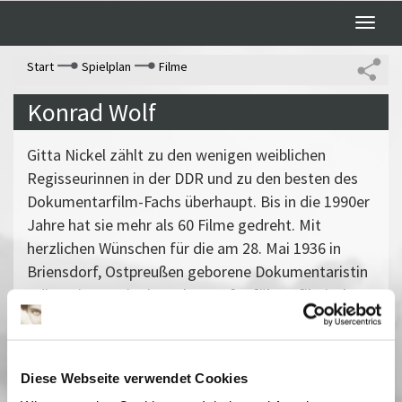
Toggle
naviga
Start
Spielplan
Filme
Konrad Wolf
Gitta Nickel zählt zu den wenigen weiblichen
Regisseurinnen in der DDR und zu den besten des
Dokumentarfilm-Fachs überhaupt. Bis in die 1990er
Jahre hat sie mehr als 60 Filme gedreht. Mit
herzlichen Wünschen für die am 28. Mai 1936 in
Briensdorf, Ostpreußen geborene Dokumentaristin
präsentieren wir vier selten aufgeführte filmische
Biografien, die sie für das Fernsehen der DDR
herstellte. Die Künstlerporträts gehören zu den
zeitlosesten Werken Gitta Nickels. Zur Aufführung
Diese Webseite verwendet Cookies
kommen am 1. und 4. Juni
Gret Palucca
(DDR 1971)