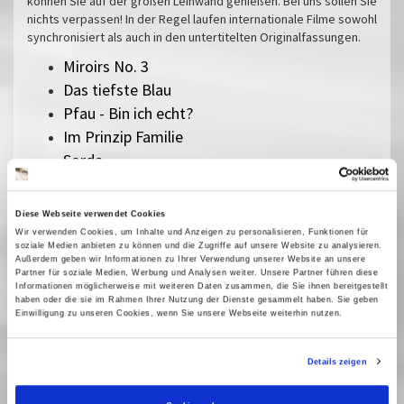
können Sie auf der großen Leinwand genießen. Bei uns sollen Sie
nichts verpassen! In der Regel laufen internationale Filme sowohl
synchronisiert als auch in den untertitelten Originalfassungen.
Miroirs No. 3
Das tiefste Blau
Pfau - Bin ich echt?
Im Prinzip Familie
Sorda
Sehnsucht in Sangerhausen
Vermiglio
Diese Webseite verwendet Cookies
Im Schatten des Orangenbaums
Wir verwenden Cookies, um Inhalte und Anzeigen zu personalisieren, Funktionen für
soziale Medien anbieten zu können und die Zugriffe auf unsere Website zu analysieren.
Der Held vom Bahnhof Friedrichstraße
Außerdem geben wir Informationen zu Ihrer Verwendung unserer Website an unsere
Herz aus Eis
Partner für soziale Medien, Werbung und Analysen weiter. Unsere Partner führen diese
Informationen möglicherweise mit weiteren Daten zusammen, die Sie ihnen bereitgestellt
Das Verschwinden des Josef Mengele
haben oder die sie im Rahmen Ihrer Nutzung der Dienste gesammelt haben. Sie geben
Einwilligung zu unseren Cookies, wenn Sie unsere Webseite weiterhin nutzen.
Sentimental Value
The Mastermind
Details zeigen
Silent Friend
Lesbian Space Princess