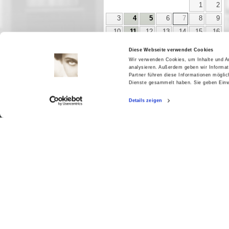
1
2
3
4
5
6
7
8
9
10
11
12
13
14
15
16
17
18
19
20
21
22
23
Diese Webseite verwendet Cookies
24
25
26
27
28
29
30
Wir verwenden Cookies, um Inhalte und An
analysieren. Außerdem geben wir Informat
31
Partner führen diese Informationen mögli
Dienste gesammelt haben. Sie geben Einwi
Details zeigen
Aktuell
Digitales
Ausstellungen
Kino
Kino2online
Sammlungen
Forschung