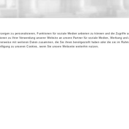
zeigen zu personalisieren, Funktionen für soziale Medien anbieten zu können und die Zugriffe 
ionen zu Ihrer Verwendung unserer Website an unsere Partner für soziale Medien, Werbung und 
cherweise mit weiteren Daten zusammen, die Sie ihnen bereitgestellt haben oder die sie im Rahm
lligung zu unseren Cookies, wenn Sie unsere Webseite weiterhin nutzen.
Kontakt / Anfahrt
Impressum
Öffnungszeiten / Preise
Sitemap
Führungen /
Datenschutz
Cookie-Einstellungen
Vermittlung
Über uns
Freundeskreis
Museumsshop
Vermietung
Gastronomie
Barrierefreiheit