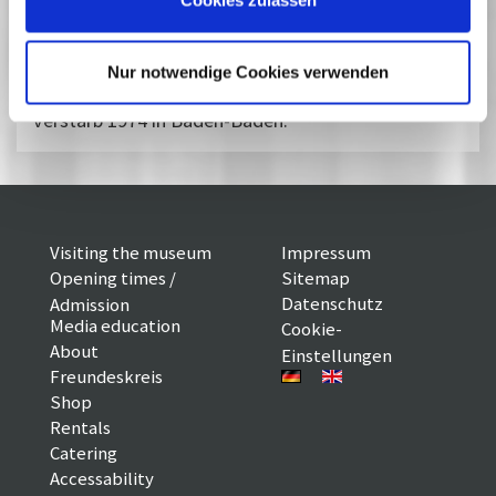
Fernsehen und wurde schnell zum Spezialisten für
Dokumentarspiele kriminalistischer Provenienz.
Bei den Vorbereitungen zu einer Fernsehserie des
Nur notwendige Cookies verwenden
Südwestfunks erlitt Stemmle einen Herzanfall. Er
verstarb 1974 in Baden-Baden.
Visiting the museum
Impressum
Opening times /
Sitemap
Datenschutz
Admission
Media education
Cookie-
About
Einstellungen
Freundeskreis
Shop
Rentals
Catering
Accessability