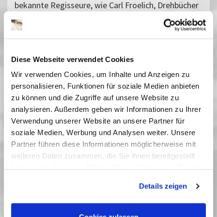
bekannte Regisseure, wie Carl Froelich, Drehbücher
und inszenierte ab 1934 viele Filme selbst. Nach
Kriegsende arbeitete er wieder verstärkt an
verschiedenen Theatern, war 1947 bis 1949
Sendeleiter der berliner Hörspielabteilung des
Diese Webseite verwendet Cookies
NWDR, stellte Revuen für die amerikanischen
Wir verwenden Cookies, um Inhalte und Anzeigen zu
Besatzungssoldaten auf die Beine und setzte gar
personalisieren, Funktionen für soziale Medien anbieten
eine Oper an Walter Felsensteins berühmtem Haus
zu können und die Zugriffe auf unsere Website zu
in Szene. Für die junge DEFA schrieb er einige der
analysieren. Außerdem geben wir Informationen zu Ihrer
bedeutendsten Filme der unmittelbaren
Verwendung unserer Website an unsere Partner für
Nachkriegszeit, wie
Affaire Blum
(1948) und
Der
soziale Medien, Werbung und Analysen weiter. Unsere
Biberpelz
(1949).
Partner führen diese Informationen möglicherweise mit
Das bundesdeutsche Nachkriegskino verdankt ihm
weiteren Daten zusammen, die Sie ihnen bereitgestellt
haben oder die sie im Rahmen Ihrer Nutzung der Dienste
die "Schlager- und Italienwelle", für die Edgar-
gesammelt haben. Sie geben Einwilligung zu unseren
Wallace- und die Karl-May-Serie steuerte er einige
Details zeigen
Cookies, wenn Sie unsere Webseite weiterhin nutzen.
der wichtigsten Adaptionen bei. Seit Beginn der
sechziger Jahre arbeitete er zunehmend für das
Cookies zulassen