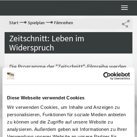
Toggle
naviga
Start
Spielplan
Filmreihen
Zeitschnitt: Leben im
Widerspruch
Die Programme der "Zeitschnitt"-Filmreihe werden
an wechselnden Orten Brandenburgs präsentiert.
Sie befassen sich jeweils mit einer ekade der DDR-
(Kultur-)Politik In diesem Jahr wurden vor allem
Diese Webseite verwendet Cookies
Filme ausgewählt, die auf die Gegensätze zwischen
dem »normalen Leben« und der offiziellen
Wir verwenden Cookies, um Inhalte und Anzeigen zu
Selbstdarstellung in der DDR verweisen - sowohl
personalisieren, Funktionen für soziale Medien anbieten
Filme, die sich in vorsichtiger Kritik üben, als auch
zu können und die Zugriffe auf unsere Website zu
analysieren. Außerdem geben wir Informationen zu Ihrer
solche, die deutlich im Sinne der Parteipolitik
Verwendung unserer Website an unsere Partner für