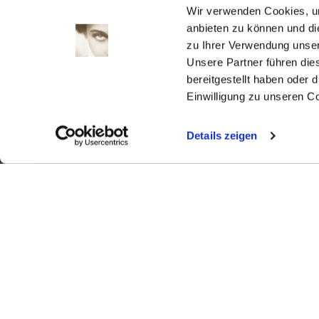
1
2
Wir verwenden Cookies, um
3
4
5
6
7
8
9
anbieten zu können und di
zu Ihrer Verwendung unser
10
11
12
13
14
15
16
Unsere Partner führen die
17
18
19
20
21
22
23
bereitgestellt haben oder
24
25
26
27
28
29
30
Einwilligung zu unseren C
31
Details zeigen
Aktuell
Digitales
Ausstellungen
Kino
Kino2online
Sammlungen
Forschung