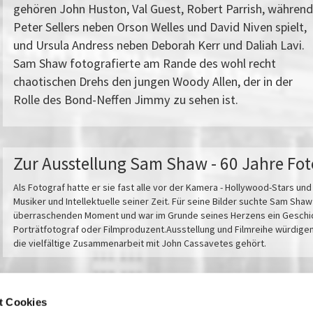
gehören John Huston, Val Guest, Robert Parrish, während
Peter Sellers neben Orson Welles und David Niven spielt,
und Ursula Andress neben Deborah Kerr und Daliah Lavi.
Sam Shaw fotografierte am Rande des wohl recht
chaotischen Drehs den jungen Woody Allen, der in der
Rolle des Bond-Neffen Jimmy zu sehen ist.
Zur Ausstellung Sam Shaw - 60 Jahre Fot
Als Fotograf hatte er sie fast alle vor der Kamera - Hollywood-Stars un
Musiker und Intellektuelle seiner Zeit. Für seine Bilder suchte Sam Sha
überraschenden Moment und war im Grunde seines Herzens ein Geschicht
Porträtfotograf oder Filmproduzent.Ausstellung und Filmreihe würdig
die vielfältige Zusammenarbeit mit John Cassavetes gehört.
t Cookies