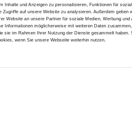
 Inhalte und Anzeigen zu personalisieren, Funktionen für sozia
e Zugriffe auf unsere Website zu analysieren. Außerdem geben w
er Website an unsere Partner für soziale Medien, Werbung und 
se Informationen möglicherweise mit weiteren Daten zusammen, 
 die sie im Rahmen Ihrer Nutzung der Dienste gesammelt haben. 
ookies, wenn Sie unsere Webseite weiterhin nutzen.
Kontakt / Anfahrt
Impressum
Öffnungszeiten / Preise
Sitemap
Führungen /
Datenschutz
Cookie-Einstellungen
Vermittlung
Über uns
Freundeskreis
Museumsshop
Vermietung
Gastronomie
Barrierefreiheit