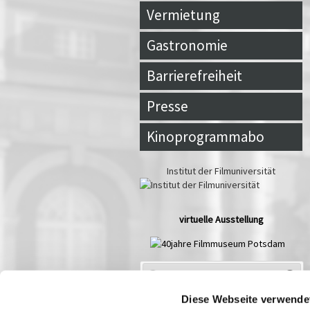
Vermietung
Gastronomie
Barrierefreiheit
Presse
Kinoprogrammabo
Institut der Filmuniversität
virtuelle Ausstellung
Spielplan Aug
2026
Mo
Di
Mi
Do
Fr
Sa
So
Diese Webseite verwende