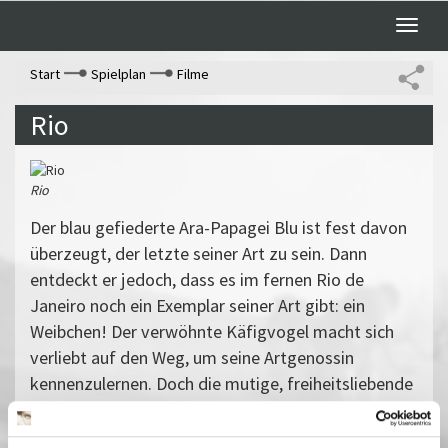
Toggle
naviga
Start
Spielplan
Filme
Rio
Rio
Der blau gefiederte Ara-Papagei Blu ist fest davon
überzeugt, der letzte seiner Art zu sein. Dann
entdeckt er jedoch, dass es im fernen Rio de
Janeiro noch ein Exemplar seiner Art gibt: ein
Weibchen! Der verwöhnte Käfigvogel macht sich
verliebt auf den Weg, um seine Artgenossin
kennenzulernen. Doch die mutige, freiheitsliebende
Jewel teilt Blus Gefühle zunächst überhaupt nicht.
Doch dann geraten beide in die Hände von