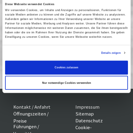
Vogeldieben. Spaßiger und sehenswerter Film von
Diese Webseite verwendet Cookies
den Ice-Age-Machern.
Wir verwenden Cookies, um Inhalte und Anzeigen zu personalisieren, Funktionen für
soziale Medien anbieten zu können und die Zugriffe auf unsere Website zu analysieren.
Vergangene Vorstellungen
Außerdem geben wir Informationen zu Ihrer Verwendung unserer Website an unsere
Partner für soziale Medien, Werbung und Analysen weiter. Unsere Partner führen diese
Informationen möglicherweise mit weiteren Daten zusammen, die Sie ihnen bereitgestellt
11 Januar 2012
| 16:00
haben oder die sie im Rahmen Ihrer Nutzung der Dienste gesammelt haben. Sie geben
14 Januar 2012
| 16:00
Einwilligung zu unseren Cookies, wenn Sie unsere Webseite weiterhin nutzen.
15 Januar 2012
| 16:00
Details zeigen
Kinderfilm 1/12
Cookies zulassen
Nur notwendige Cookies verwenden
Kontakt / Anfahrt
Impressum
Öffnungszeiten /
Sitemap
Datenschutz
Preise
Führungen /
Cookie-