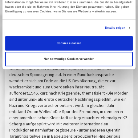
Informationen möglicherweise mit weiteren Daten zusammen, die Sie ihnen bereitgestellt
haben oder die sie im Rahmen Ihrer Nutzung der Dienste gesammelt haben. Sie geben
How to catch a Nazi -
Einwilligung zu unseren Cookies, wenn Sie unsere Webseite weiterhin nutzen.
Sommerfilmreihe
Details zeigen
Brisante, spannende und auch humorvoll bis parodistische
Spielfilme, die thematisieren, wie Nazis gejagt und ergriffen
werden:Hollywood widmete sich diesem Thema schon ab 1939.
Cookies zulassen
In »Ich war ein Spion der Nazis« über einen NS-Spionagering in
den USA wirkten zahlreiche deutsche Emigrant*innen mit. In
Nur notwendige Cookies verwenden
Alfred Hitchcocks »Der Auslandskorrespondent« (1940)
wiederum deckt ein Sensationsreporter in Europa einen
deutschen Spionagering auf. In einer Rundfunkansprache
wendet er sich am Ende an die US-Bevölkerung, die er zur
Wachsamkeit und zum Überdenken ihrer Neutralität
auffordert.1946, kurz nach Kriegsende, thematisiert »Die Mörder
sind unter uns« als erste deutscher Nachkriegsspielfilm, wie ein
Nazi und Kriegsverbrecher entlarvt wird. Im gleichen Jahr
entstand Orson Welles' »Die Spur des Fremden«, in dem ein in
einer amerikanischen Kleinstadt untergetauchter ehemaliger KZ-
Scherge aufgespürt wird.Mit weiteren internationalen
Produktionen namhafter Regisseure - unter anderen Quentin
Tarantinos teilweise in Babelsberg produzierter »Inglourious