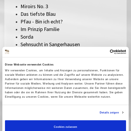
Miroirs No. 3
Das tiefste Blau
Pfau - Bin ich echt?
Im Prinzip Familie
Sorda
Sehnsucht in Sangerhausen
Vermiglio
Im Schatten des Orangenbaums
Diese Webseite verwendet Cookies
Der Held vom Bahnhof Friedrichstraße
Wir verwenden Cookies, um Inhalte und Anzeigen zu personalisieren, Funktionen für
Herz aus Eis
soziale Medien anbieten zu können und die Zugriffe auf unsere Website zu analysieren.
Außerdem geben wir Informationen zu Ihrer Verwendung unserer Website an unsere
Das Verschwinden des Josef Mengele
Partner für soziale Medien, Werbung und Analysen weiter. Unsere Partner führen diese
Sentimental Value
Informationen möglicherweise mit weiteren Daten zusammen, die Sie ihnen bereitgestellt
haben oder die sie im Rahmen Ihrer Nutzung der Dienste gesammelt haben. Sie geben
The Mastermind
Einwilligung zu unseren Cookies, wenn Sie unsere Webseite weiterhin nutzen.
Silent Friend
Lesbian Space Princess
Details zeigen
Sorry, Baby
Ein einfacher Unfall
Cookies zulassen