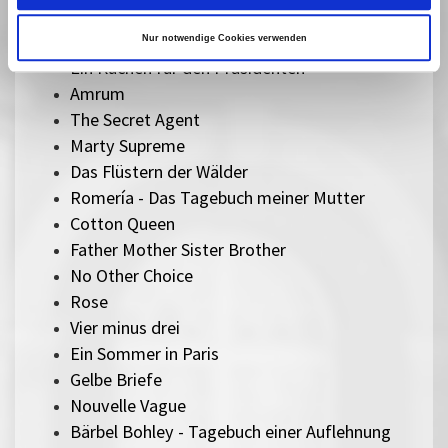
Therapie für Wikinger
Ach, diese Lücke, diese entsetzliche Lücke
Nur notwendige Cookies verwenden
Ein Kuchen für den Präsidenten
Amrum
The Secret Agent
Marty Supreme
Das Flüstern der Wälder
Romería - Das Tagebuch meiner Mutter
Cotton Queen
Father Mother Sister Brother
No Other Choice
Rose
Vier minus drei
Ein Sommer in Paris
Gelbe Briefe
Nouvelle Vague
Bärbel Bohley - Tagebuch einer Auflehnung