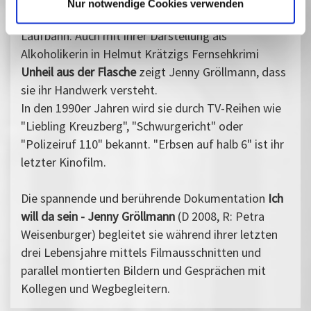
Nur notwendige Cookies verwenden
Rollen und ist am Zenit ihrer schauspielerischen
Laufbahn. Auch mit ihrer Darstellung als
Alkoholikerin in Helmut Krätzigs Fernsehkrimi
Unheil aus der Flasche
zeigt Jenny Gröllmann, dass
sie ihr Handwerk versteht.
In den 1990er Jahren wird sie durch TV-Reihen wie
"Liebling Kreuzberg", "Schwurgericht" oder
"Polizeiruf 110" bekannt. "Erbsen auf halb 6" ist ihr
letzter Kinofilm.
Die spannende und berührende Dokumentation
Ich
will da sein - Jenny Gröllmann
(D 2008, R: Petra
Weisenburger) begleitet sie während ihrer letzten
drei Lebensjahre mittels Filmausschnitten und
parallel montierten Bildern und Gesprächen mit
Kollegen und Wegbegleitern.