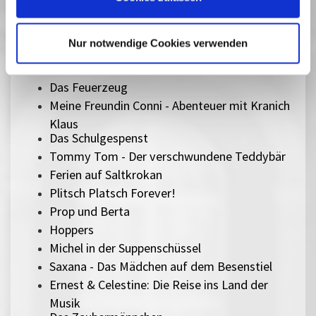
1-2-3 Corona
Der letzte Walsänger
Nur notwendige Cookies verwenden
Der Wunderweltenbaum
Pferd am Stiel
Das Feuerzeug
Meine Freundin Conni - Abenteuer mit Kranich
Klaus
Das Schulgespenst
Tommy Tom - Der verschwundene Teddybär
Ferien auf Saltkrokan
Plitsch Platsch Forever!
Prop und Berta
Hoppers
Michel in der Suppenschüssel
Saxana - Das Mädchen auf dem Besenstiel
Ernest & Celestine: Die Reise ins Land der
Musik