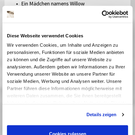
Ein Mädchen namens Willow
Pumuckl und das große Missverständnis
Zoomania 2
Checker Tobi 3 - Die heimliche Herrscherin der
Erde
Diese Webseite verwendet Cookies
Die Schneekönigin
Wir verwenden Cookies, um Inhalte und Anzeigen zu
Bibi Blocksberg - Das große Hexentreffen
personalisieren, Funktionen für soziale Medien anbieten
Der geheime Garten
zu können und die Zugriffe auf unsere Website zu
Rico, Oskar und die Tieferschatten
analysieren. Außerdem geben wir Informationen zu Ihrer
Das singende, klingende Bäumchen
Verwendung unserer Website an unsere Partner für
Kurzfilme für Kleine - Hingeguckt und
soziale Medien, Werbung und Analysen weiter. Unsere
zugehört
Partner führen diese Informationen möglicherweise mit
Die Schatzsuche im Blaumeisental
weiteren Daten zusammen, die Sie ihnen bereitgestellt
Peterchens Mondfahrt
haben oder die sie im Rahmen Ihrer Nutzung der Dienste
Ab morgen bin ich mutig
gesammelt haben. Sie geben Einwilligung zu unseren
Details zeigen
Best of Schlingel - Kurzfilme
Cookies, wenn Sie unsere Webseite weiterhin nutzen.
Hola Frida!
Zusammen staunen - Animationen für Kinder
Cookies zulassen