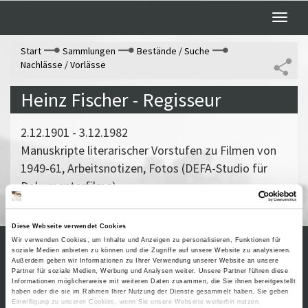
Toggle
naviga
Start
Sammlungen
Bestände / Suche
Nachlässe / Vorlässe
Heinz Fischer - Regisseur
2.12.1901 - 3.12.1982
Manuskripte literarischer Vorstufen zu Filmen von
1949-61, Arbeitsnotizen, Fotos (DEFA-Studio für
Dokumentarfilme)
Diese Webseite verwendet Cookies
Wir verwenden Cookies, um Inhalte und Anzeigen zu personalisieren, Funktionen für
soziale Medien anbieten zu können und die Zugriffe auf unsere Website zu analysieren.
Außerdem geben wir Informationen zu Ihrer Verwendung unserer Website an unsere
Kontakt / Anfahrt
Impressum
Partner für soziale Medien, Werbung und Analysen weiter. Unsere Partner führen diese
Öffnungszeiten /
Sitemap
Informationen möglicherweise mit weiteren Daten zusammen, die Sie ihnen bereitgestellt
haben oder die sie im Rahmen Ihrer Nutzung der Dienste gesammelt haben. Sie geben
Datenschutz
Preise
Einwilligung zu unseren Cookies, wenn Sie unsere Webseite weiterhin nutzen.