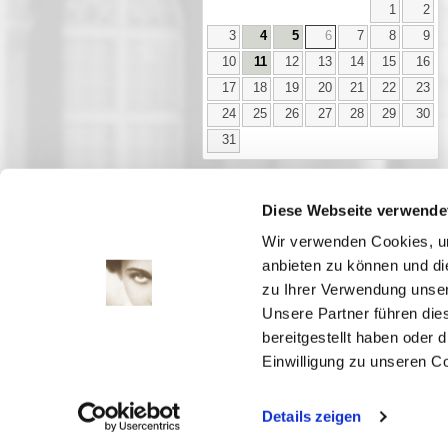
1
2
3
4
5
6
7
8
9
10
11
12
13
14
15
16
17
18
19
20
21
22
23
24
25
26
27
28
29
30
31
Diese Webseite verwende
Aktuell
Wir verwenden Cookies, um
Digitales
anbieten zu können und di
Ausstellungen
zu Ihrer Verwendung unser
Kino
Unsere Partner führen die
Kino2online
bereitgestellt haben oder
Sammlungen
Einwilligung zu unseren C
Forschung
Details zeigen