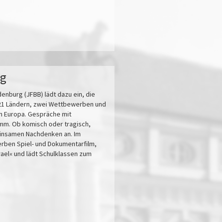
rg
denburg (JFBB) lädt dazu ein, die
s 21 Ländern, zwei Wettbewerben und
in Europa. Gespräche mit
mm. Ob komisch oder tragisch,
einsamen Nachdenken an. Im
ben Spiel- und Dokumentarfilm,
ael« und lädt Schulklassen zum