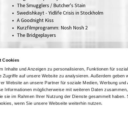
The Smugglers / Butcher's Stain
Swedishkayt - Yidlife Crisis in Stockholm
A Goodnight Kiss
Kurzfilmprogramm: Nosh Nosh 2
The Bridgeplayers
t Cookies
Kontakt / Anfahrt
Impressum
 Inhalte und Anzeigen zu personalisieren, Funktionen für sozia
Öffnungszeiten / Preise
Sitemap
e Zugriffe auf unsere Website zu analysieren. Außerdem geben w
Führungen /
Datenschutz
er Website an unsere Partner für soziale Medien, Werbung und 
Cookie-Einstellungen
Vermittlung
se Informationen möglicherweise mit weiteren Daten zusammen, 
Über uns
 die sie im Rahmen Ihrer Nutzung der Dienste gesammelt haben. 
Freundeskreis
ookies, wenn Sie unsere Webseite weiterhin nutzen.
Museumsshop
Vermietung
Gastronomie
Barrierefreiheit