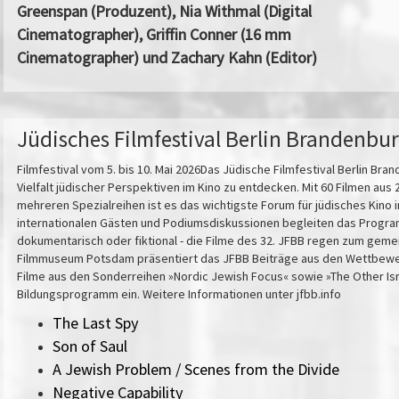
Greenspan (Produzent), Nia Withmal (Digital
Cinematographer), Griffin Conner (16 mm
Cinematographer) und Zachary Kahn (Editor)
Jüdisches Filmfestival Berlin Brandenbu
Filmfestival vom 5. bis 10. Mai 2026Das Jüdische Filmfestival Berlin Bran
Vielfalt jüdischer Perspektiven im Kino zu entdecken. Mit 60 Filmen au
mehreren Spezialreihen ist es das wichtigste Forum für jüdisches Kino 
internationalen Gästen und Podiumsdiskussionen begleiten das Progra
dokumentarisch oder fiktional - die Filme des 32. JFBB regen zum gem
Filmmuseum Potsdam präsentiert das JFBB Beiträge aus den Wettbewer
Filme aus den Sonderreihen »Nordic Jewish Focus« sowie »The Other Isr
Bildungsprogramm ein. Weitere Informationen unter jfbb.info
The Last Spy
Son of Saul
A Jewish Problem / Scenes from the Divide
Negative Capability