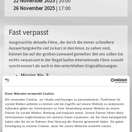
22 November 2025
| 20:00
26 November 2025
| 17:00
Fast verpasst
Ausgesuchte aktuelle Filme, die durch die immer schnellere
Auswertungskette viel zu kurz in den Kinos zu sehen sind,
können Sie auf der großen Leinwand genießen. Bei uns sollen Sie
nichts verpassen! In der Regel laufen internationale Filme sowohl
synchronisiert als auch in den untertitelten Originalfassungen.
Miroirs No. 3
Das tiefste Blau
Pfau - Bin ich echt?
Diese Webseite verwendet Cookies
Im Prinzip Familie
Wir verwenden Cookies, um Inhalte und Anzeigen zu personalisieren, Funktionen für
Sorda
soziale Medien anbieten zu können und die Zugriffe auf unsere Website zu analysieren.
Außerdem geben wir Informationen zu Ihrer Verwendung unserer Website an unsere
Sehnsucht in Sangerhausen
Partner für soziale Medien, Werbung und Analysen weiter. Unsere Partner führen diese
Informationen möglicherweise mit weiteren Daten zusammen, die Sie ihnen bereitgestellt
Vermiglio
haben oder die sie im Rahmen Ihrer Nutzung der Dienste gesammelt haben. Sie geben
Einwilligung zu unseren Cookies, wenn Sie unsere Webseite weiterhin nutzen.
Im Schatten des Orangenbaums