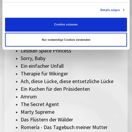
Der Held vom Bahnhof Friedrichstraße
Details zeigen
Herz aus Eis
Das Verschwinden des Josef Mengele
Cookies zulassen
Sentimental Value
The Mastermind
Nur notwendige Cookies verwenden
Silent Friend
Lesbian Space Princess
Sorry, Baby
Ein einfacher Unfall
Therapie für Wikinger
Ach, diese Lücke, diese entsetzliche Lücke
Ein Kuchen für den Präsidenten
Amrum
The Secret Agent
Marty Supreme
Das Flüstern der Wälder
Romería - Das Tagebuch meiner Mutter