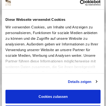
Datum
Diese Webseite verwendet Cookies
Anzahl*
Wir verwenden Cookies, um Inhalte und Anzeigen zu
personalisieren, Funktionen für soziale Medien anbieten
zu können und die Zugriffe auf unsere Website zu
analysieren. Außerdem geben wir Informationen zu Ihrer
Kinoprogramm abonnieren?
Verwendung unserer Website an unsere Partner für
Sicherheitscode
soziale Medien, Werbung und Analysen weiter. Unsere
Partner führen diese Informationen möglicherweise mit
weiteren Daten zusammen, die Sie ihnen bereitgestellt
haben oder die sie im Rahmen Ihrer Nutzung der Dienste
Sicherheitscode eingeben*
gesammelt haben. Sie geben Einwilligung zu unseren
Details zeigen
Cookies, wenn Sie unsere Webseite weiterhin nutzen.
* Pflichtfelder
Cookies zulassen