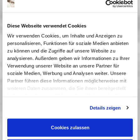
Datum
Diese Webseite verwendet Cookies
Anzahl*
Wir verwenden Cookies, um Inhalte und Anzeigen zu
personalisieren, Funktionen für soziale Medien anbieten
zu können und die Zugriffe auf unsere Website zu
analysieren. Außerdem geben wir Informationen zu Ihrer
Kinoprogramm abonnieren?
Verwendung unserer Website an unsere Partner für
Sicherheitscode
soziale Medien, Werbung und Analysen weiter. Unsere
Partner führen diese Informationen möglicherweise mit
weiteren Daten zusammen, die Sie ihnen bereitgestellt
haben oder die sie im Rahmen Ihrer Nutzung der Dienste
Sicherheitscode eingeben*
gesammelt haben. Sie geben Einwilligung zu unseren
Details zeigen
Cookies, wenn Sie unsere Webseite weiterhin nutzen.
* Pflichtfelder
Cookies zulassen