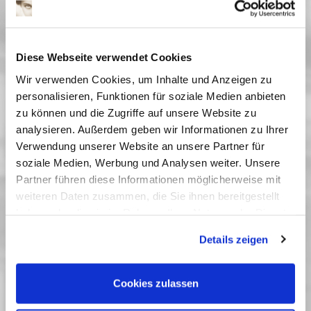
Datum
Diese Webseite verwendet Cookies
Anzahl*
Wir verwenden Cookies, um Inhalte und Anzeigen zu
personalisieren, Funktionen für soziale Medien anbieten
zu können und die Zugriffe auf unsere Website zu
analysieren. Außerdem geben wir Informationen zu Ihrer
Kinoprogramm abonnieren?
Verwendung unserer Website an unsere Partner für
Sicherheitscode
soziale Medien, Werbung und Analysen weiter. Unsere
Partner führen diese Informationen möglicherweise mit
weiteren Daten zusammen, die Sie ihnen bereitgestellt
haben oder die sie im Rahmen Ihrer Nutzung der Dienste
Sicherheitscode eingeben*
gesammelt haben. Sie geben Einwilligung zu unseren
Details zeigen
Cookies, wenn Sie unsere Webseite weiterhin nutzen.
* Pflichtfelder
Cookies zulassen