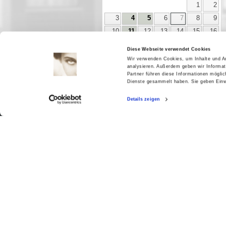
1
2
3
4
5
6
7
8
9
10
11
12
13
14
15
16
17
18
19
20
21
22
23
Diese Webseite verwendet Cookies
24
25
26
27
28
29
30
Wir verwenden Cookies, um Inhalte und An
analysieren. Außerdem geben wir Informat
31
Partner führen diese Informationen mögli
Dienste gesammelt haben. Sie geben Einwi
Details zeigen
Aktuell
Digitales
Ausstellungen
Kino
Kino2online
Sammlungen
Forschung