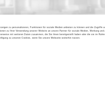
zeigen zu personalisieren, Funktionen für soziale Medien anbieten zu können und die Zugriffe 
ionen zu Ihrer Verwendung unserer Website an unsere Partner für soziale Medien, Werbung und 
cherweise mit weiteren Daten zusammen, die Sie ihnen bereitgestellt haben oder die sie im Rahm
lligung zu unseren Cookies, wenn Sie unsere Webseite weiterhin nutzen.
Kontakt / Anfahrt
Impressum
Öffnungszeiten / Preise
Sitemap
Führungen /
Datenschutz
Cookie-Einstellungen
Vermittlung
Über uns
Freundeskreis
Museumsshop
Vermietung
Gastronomie
Barrierefreiheit