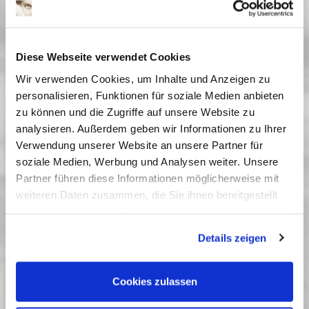
Datum
Diese Webseite verwendet Cookies
Anzahl*
Wir verwenden Cookies, um Inhalte und Anzeigen zu
personalisieren, Funktionen für soziale Medien anbieten
zu können und die Zugriffe auf unsere Website zu
analysieren. Außerdem geben wir Informationen zu Ihrer
Kinoprogramm abonnieren?
Verwendung unserer Website an unsere Partner für
Sicherheitscode
soziale Medien, Werbung und Analysen weiter. Unsere
Partner führen diese Informationen möglicherweise mit
weiteren Daten zusammen, die Sie ihnen bereitgestellt
haben oder die sie im Rahmen Ihrer Nutzung der Dienste
Sicherheitscode eingeben*
gesammelt haben. Sie geben Einwilligung zu unseren
Details zeigen
Cookies, wenn Sie unsere Webseite weiterhin nutzen.
* Pflichtfelder
Cookies zulassen