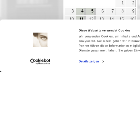
1
2
3
4
5
6
7
8
9
10
11
12
13
14
15
16
17
18
19
20
21
22
23
Diese Webseite verwendet Cookies
24
25
26
27
28
29
30
Wir verwenden Cookies, um Inhalte und An
analysieren. Außerdem geben wir Informat
31
Partner führen diese Informationen mögli
Dienste gesammelt haben. Sie geben Einwi
Details zeigen
Aktuell
Digitales
Ausstellungen
Kino
Kino2online
Sammlungen
Forschung