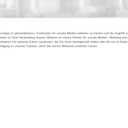
zeigen zu personalisieren, Funktionen für soziale Medien anbieten zu können und die Zugriffe 
ionen zu Ihrer Verwendung unserer Website an unsere Partner für soziale Medien, Werbung und 
cherweise mit weiteren Daten zusammen, die Sie ihnen bereitgestellt haben oder die sie im Rahm
lligung zu unseren Cookies, wenn Sie unsere Webseite weiterhin nutzen.
Kontakt / Anfahrt
Impressum
Öffnungszeiten / Preise
Sitemap
Führungen /
Datenschutz
Cookie-Einstellungen
Vermittlung
Über uns
Freundeskreis
Museumsshop
Vermietung
Gastronomie
Barrierefreiheit