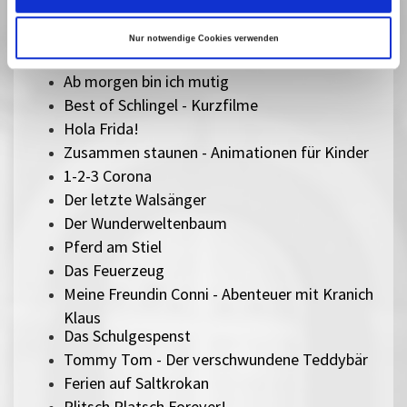
zugehört
Die Schatzsuche im Blaumeisental
Nur notwendige Cookies verwenden
Peterchens Mondfahrt
Ab morgen bin ich mutig
Best of Schlingel - Kurzfilme
Hola Frida!
Zusammen staunen - Animationen für Kinder
1-2-3 Corona
Der letzte Walsänger
Der Wunderweltenbaum
Pferd am Stiel
Das Feuerzeug
Meine Freundin Conni - Abenteuer mit Kranich
Klaus
Das Schulgespenst
Tommy Tom - Der verschwundene Teddybär
Ferien auf Saltkrokan
Plitsch Platsch Forever!