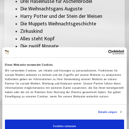
Drei Haselnüsse für Aschenbrödel
Die Weihnachtsgans Auguste
Harry Potter und der Stein der Weisen
Die Muppets Weihnachtsgeschichte
Zirkuskind
Alles steht Kopf
Die zwölf Monate
Ein Mädchen namens Willow
Pumuckl und das große Missverständnis
Diese Webseite verwendet Cookies
Zoomania 2
Wir verwenden Cookies, um Inhalte und Anzeigen zu personalisieren, Funktionen für
Checker Tobi 3 - Die heimliche Herrscherin der
soziale Medien anbieten zu können und die Zugriffe auf unsere Website zu analysieren.
Außerdem geben wir Informationen zu Ihrer Verwendung unserer Website an unsere
Erde
Partner für soziale Medien, Werbung und Analysen weiter. Unsere Partner führen diese
Die Schneekönigin
Informationen möglicherweise mit weiteren Daten zusammen, die Sie ihnen bereitgestellt
haben oder die sie im Rahmen Ihrer Nutzung der Dienste gesammelt haben. Sie geben
Bibi Blocksberg - Das große Hexentreffen
Einwilligung zu unseren Cookies, wenn Sie unsere Webseite weiterhin nutzen.
Der geheime Garten
Rico, Oskar und die Tieferschatten
Details zeigen
Das singende, klingende Bäumchen
Kurzfilme für Kleine - Hingeguckt und
Cookies zulassen