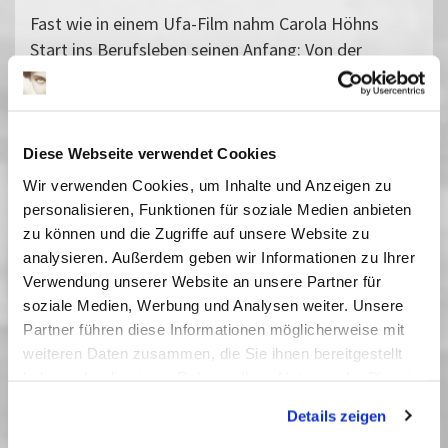
Fast wie in einem Ufa-Film nahm Carola Höhns
Start ins Berufsleben seinen Anfang: Von der
Verkäuferin mauserte sie sich zum Mannequin, von
der Theaterschauspielerin zum Filmstar ersten
Ranges. Anfangs gab es nur kleine
Leinwandauftritte, aber auch ein Meisterwerk ist
Diese Webseite verwendet Cookies
darunter:
Der lebende Leichnam
(D/UdSSR 1929).
Wir verwenden Cookies, um Inhalte und Anzeigen zu
Nach circa anderthalb Stunden ist sie zu entdecken:
personalisieren, Funktionen für soziale Medien anbieten
In der Rolle eines Dienstmädchens nimmt sie
zu können und die Zugriffe auf unsere Website zu
Gustav Diessl, dem Star des Films, den Mantel ab.
analysieren. Außerdem geben wir Informationen zu Ihrer
Verwendung unserer Website an unsere Partner für
Wieder an der Seite Diessls ist sie 10 Jahre später
soziale Medien, Werbung und Analysen weiter. Unsere
selbst der Star in dem Kriminalfilm
Der grüne
Partner führen diese Informationen möglicherweise mit
Kaiser
(D 1939). Beide Filme laufen anlässlich der
weiteren Daten zusammen, die Sie ihnen bereitgestellt
Ausstellungseröffnung am 10. März im Kino.
haben oder die sie im Rahmen Ihrer Nutzung der Dienste
gesammelt haben. Sie geben Einwilligung zu unseren
Unser Dank gilt der Transit Film GmbH.
Details zeigen
Cookies, wenn Sie unsere Webseite weiterhin nutzen.