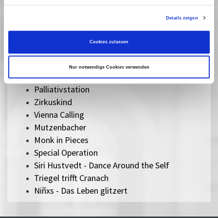
Details zeigen
New Realities
Cookies zulassen
Unter dem Titel »New Realities« präsentieren wir
Dokumentarfilme, die sich jenseits gängiger, fernsehtauglicher
Formate auf Wagnisse einlassen, eigene ästhetische Wege
Nur notwendige Cookies verwenden
beschreiten und unbekannte Themen erschließen.
Palliativstation
Zirkuskind
Vienna Calling
Mutzenbacher
Monk in Pieces
Special Operation
Siri Hustvedt - Dance Around the Self
Triegel trifft Cranach
Niñxs - Das Leben glitzert