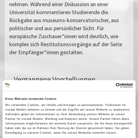
nehmen. Während einer Diskussion an einer
Universität kommentieren Studierende die
Rückgabe aus museums-konservatorischer, aus
politischer und aus persönlicher Sicht. Für
europäische Zuschauer*innen wird deutlich, wie
komplex sich Restitutionsvorgänge auf der Seite
der Empfänger*innen gestalten.
Vergangene Vorstellungen
04 Dezember 2024
| 19:30
05 Dezember 2024
| 17:00
Diese Webseite verwendet Cookies
11 Dezember 2024
| 17:00
Wir verwenden Cookies, um Inhalte und Anzeigen zu personalisieren, Funktionen für
soziale Medien anbieten zu können und die Zugriffe auf unsere Website zu analysieren.
12 Dezember 2024
| 21:45
Außerdem geben wir Informationen zu Ihrer Verwendung unserer Website an unsere
Partner für soziale Medien, Werbung und Analysen weiter. Unsere Partner führen diese
19 Dezember 2024
| 19:15
Informationen möglicherweise mit weiteren Daten zusammen, die Sie ihnen bereitgestellt
haben oder die sie im Rahmen Ihrer Nutzung der Dienste gesammelt haben. Sie geben
21 Dezember 2024
| 17:00
Einwilligung zu unseren Cookies, wenn Sie unsere Webseite weiterhin nutzen.